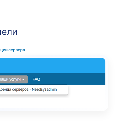
нели
ации сервера