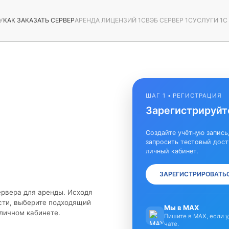
У
КАК ЗАКАЗАТЬ СЕРВЕР
АРЕНДА ЛИЦЕНЗИЙ 1С
ВЭБ СЕРВЕР 1С
УСЛУГИ 1
ШАГ 1 • РЕГИСТРАЦИЯ
Зарегистрируйт
Создайте учётную запись
запросить тестовый дост
личный кабинет.
ЗАРЕГИСТРИРОВАТЬ
ервера для аренды. Исходя
сти, выберите подходящий
Мы в МАХ
 личном кабинете.
Пишите в MAX, если 
чате.