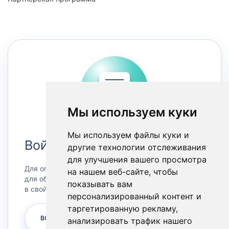
Мы используем куки
Мы используем файлы куки и
Войти в Личный кабинет
другие технологии отслеживания
для улучшения вашего просмотра
Для оплаты счетов или заказа сервера, а также
на нашем веб-сайте, чтобы
для обращения в техническую поддержку зайдите
показывать вам
в свой личный кабинет.
персонализированный контент и
таргетированную рекламу,
ВОЙТИ
анализировать трафик нашего