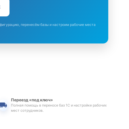
К
фигурацию, перенесём базы и настроим рабочие места
Переезд «под ключ»
Полная помощь в переносе баз 1С и настройке рабочих
мест сотрудников.