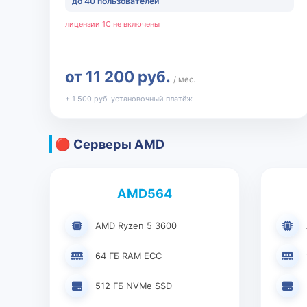
до 40 пользователей
лицензии 1С не включены
от 11 200 руб.
/ мес.
+ 1 500 руб. установочный платёж
🔴 Серверы AMD
AMD564
AMD Ryzen 5 3600
64 ГБ RAM ECC
512 ГБ NVMe SSD