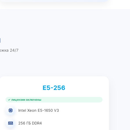
ы
ржка 24/7
E5-256
✓ лицензии включены
Intel Xeon E5-1650 V3
256 ГБ DDR4