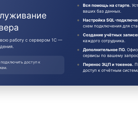
Вся помощь на старте.
Уст
ваших баз данных.
служивание
Настройка SQL-подключе
вера
схем подключения для ста
Создание учётных записе
всю работу с сервером 1С —
каждого сотрудника.
дения.
Дополнительное ПО.
Офисн
сервисы по вашему запрос
 подключить доступ к
Перенос ЭЦП и токенов.
П
мам.
доступ к отчётным систем