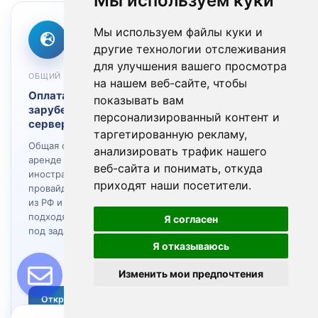
Мы используем куки
Мы используем файлы куки и
другие технологии отслеживания
для улучшения вашего просмотра
ОБЩИЙ СЦЕНАРИЙ
OVHCLOUD
на нашем веб-сайте, чтобы
Оплата
OVH оплата из
показывать вам
зарубежного
России
персонализированный контент и
сервера из России
Как арендовать
таргетированную рекламу,
Общая страница по
OVHcloud из РФ, как
анализировать трафик нашего
аренде серверов у
организовать оплату и
веб-сайта и понимать, откуда
иностранных
что обычно имеют в
приходят наши посетители.
провайдеров, оплате
виду под OVH через
из РФ и выбору
реселлера в России.
подходящей площадки
Я согласен
под задачу.
Я отказываюсь
Изменить мои предпочтения
Открыть
Открыть