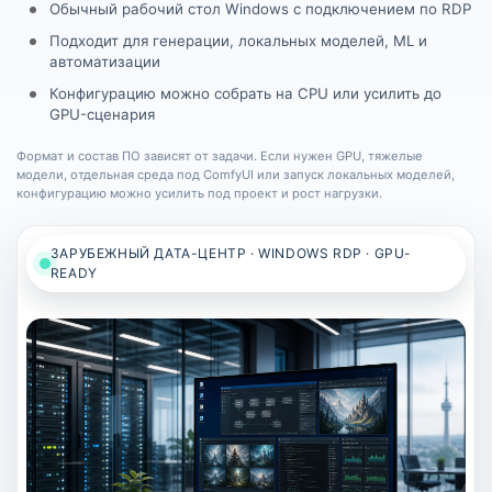
Обычный рабочий стол Windows с подключением по RDP
Подходит для генерации, локальных моделей, ML и
автоматизации
Конфигурацию можно собрать на CPU или усилить до
GPU-сценария
Формат и состав ПО зависят от задачи. Если нужен GPU, тяжелые
модели, отдельная среда под ComfyUI или запуск локальных моделей,
конфигурацию можно усилить под проект и рост нагрузки.
ЗАРУБЕЖНЫЙ ДАТА-ЦЕНТР · WINDOWS RDP · GPU-
READY