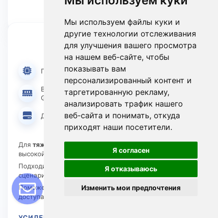
Мы используем куки
Мы используем файлы куки и
другие технологии отслеживания
AI Max
для улучшения вашего просмотра
на нашем веб-сайте, чтобы
показывать вам
Процессор i9-13900
персонализированный контент и
Видеокарта Nvidia RTX™ 4000 SFF Ada
таргетированную рекламу,
Generation и выше
анализировать трафик нашего
веб-сайта и понимать, откуда
Диск NVMe под проект
приходят наши посетители.
Для
тяжелых нейросетевых и ML задач
и более
Я согласен
высокой нагрузки
Подходит для больших проектов, моделей и GPU-
Я отказываюсь
сценариев
Изменить мои предпочтения
Поможем подобрать производительность и формат
доступа
УСИЛЕННАЯ КОНФИГУРАЦИЯ ПОД ПРОЕКТ