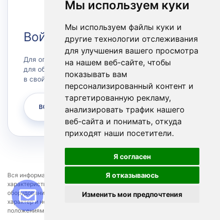
Мы используем куки
Мы используем файлы куки и
Войти в Личный кабинет
другие технологии отслеживания
для улучшения вашего просмотра
Для оплаты счетов или заказа сервера, а также
на нашем веб-сайте, чтобы
для обращения в техническую поддержку зайдите
показывать вам
в свой личный кабинет.
персонализированный контент и
таргетированную рекламу,
ВОЙТИ
анализировать трафик нашего
веб-сайта и понимать, откуда
приходят наши посетители.
Я согласен
Я отказываюсь
Вся информация представленная на сайте, касающаяся технических
характеристик, наличия, стоимости, условий предоставления
оборудования и программных продуктов, носит информационный
Изменить мои предпочтения
характер и не является публичной офертой, определяемой
положениями Статьи 437 пункт 2 Гражданского кодекса РФ.