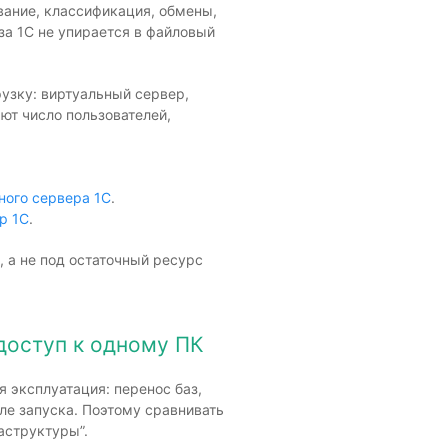
вание, классификация, обмены,
аза 1С не упирается в файловый
узку: виртуальный сервер,
ют число пользователей,
ного сервера 1С
.
р 1С
.
, а не под остаточный ресурс
доступ к одному ПК
 эксплуатация: перенос баз,
ле запуска. Поэтому сравнивать
аструктуры”.