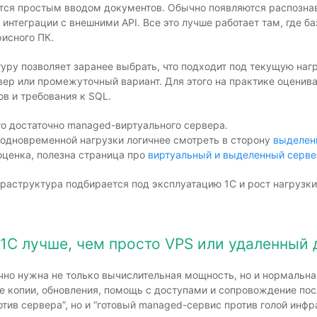
тся простым вводом документов. Обычно появляются распозна
 интеграции с внешними API. Все это лучше работает там, где б
исного ПК.
уру позволяет заранее выбрать, что подходит под текущую нагр
р или промежуточный вариант. Для этого на практике оценива
в и требования к SQL.
о достаточно managed-виртуального сервера.
 одновременной нагрузки логичнее смотреть в сторону
выделен
оценка, полезна страница про
виртуальный и выделенный серве
раструктура подбирается под эксплуатацию 1С и рост нагрузки
1С лучше, чем просто VPS или удаленный 
чно нужна не только вычислительная мощность, но и нормальная
е копии, обновления, помощь с доступами и сопровождение пос
отив сервера”, но и “готовый managed-сервис против голой инфр