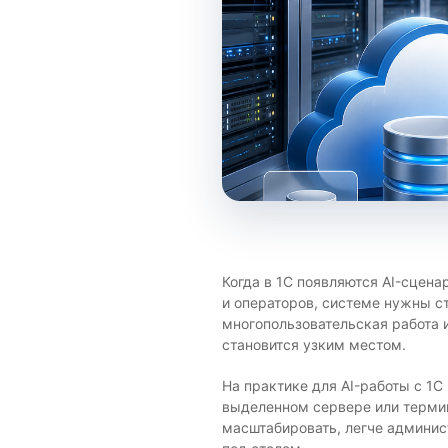
Когда в 1С появляются AI-сцен
и операторов, системе нужны с
многопользовательская работа 
становится узким местом.
На практике для AI-работы с 1С
выделенном сервере или термин
масштабировать, легче админис