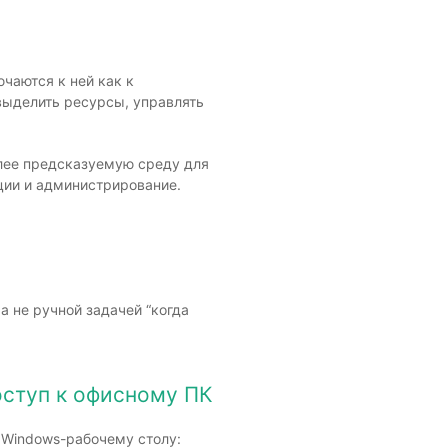
чаются к ней как к
выделить ресурсы, управлять
олее предсказуемую среду для
ации и администрирование.
 не ручной задачей “когда
оступ к офисному ПК
у Windows-рабочему столу: