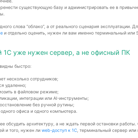
ичнее.
ренести существующую базу и администрировать ее в привычно
ы.
дного слова “облако”, а от реального сценария эксплуатации. Д
ке
и отдельно оценить, нужен ли вам именно терминальный или 
й 1С уже нужен сервер, а не офисный ПК
 видны быстро:
ает несколько сотрудников;
я удаленно;
рмозить в файловом режиме;
ликации, интеграции или AI-инструменты;
осстановление без ручной рутины;
т одного офиса и одного компьютера.
ее обсудить архитектуру, а не ждать первой остановки работы.
ей и того, нужен ли
web-доступ к 1С
, терминальный сервер или