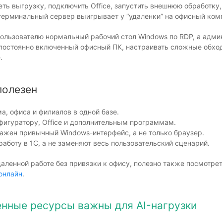
ть выгрузку, подключить Office, запустить внешнюю обработку,
терминальный сервер выигрывает у “удаленки” на офисный ком
ользователю нормальный рабочий стол Windows по RDP, а адми
постоянно включенный офисный ПК, настраивать сложные обход
.
полезен
а, офиса и филиалов в одной базе.
фигуратору, Office и дополнительным программам.
важен привычный Windows-интерфейс, а не только браузер.
аботу в 1С, а не заменяют весь пользовательский сценарий.
даленной работе без привязки к офису, полезно также посмотр
 онлайн
.
нные ресурсы важны для AI-нагрузки