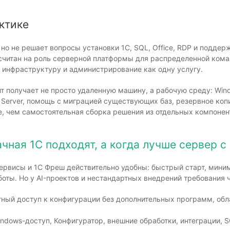
ктике
но не решает вопросы установки 1С, SQL, Office, RDP и поддер
считан на роль серверной платформы для распределенной кома
инфраструктуру и администрирование как одну услугу.
т получает не просто удаленную машину, а рабочую среду: Wind
L Server, помощь с миграцией существующих баз, резервное коп
е, чем самостоятельная сборка решения из отдельных компонен
чная 1С подходят, а когда лучше сервер с
сервисы и 1С Фреш действительно удобны: быстрый старт, мин
оты. Но у AI-проектов и нестандартных внедрений требования 
тный доступ к конфигурации без дополнительных программ, об
ndows-доступ, Конфигуратор, внешние обработки, интеграции, S