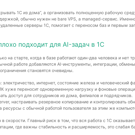
ткрывать 1С из дома”, а организовать полноценную рабочую сред
ержкой, обычно нужен не bare VPS, а managed-сервис. Именн
удаленные серверы 1С, помогает с переносом баз и первым за
лохо подходит для AI-задач в 1С
о на старте, когда в базе работают один-два человека и нет т
бычной работе добавляются AI-инструменты, интеграции, обмены
 ограничения становятся очевидны.
: электричество, интернет, состояние железа и человеческий ф
ПК хуже переносит одновременную нагрузку и фоновые операци
ать доступ для сотрудников из дома, филиалов и подрядчиков.
rver, настраивать резервное копирование и контролировать обн
а ресурсы с обычной работой пользователя за этим же компьют
 в скорости. Главный риск в том, что вся работа с 1С оказывае
тации, где важны стабильность и расширяемость, это слабая ба