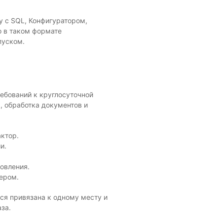
у с SQL, Конфигуратором,
о в таком формате
пуском.
ребований к круглосуточной
, обработка документов и
актор.
и.
овления.
ером.
тся привязана к одному месту и
за.