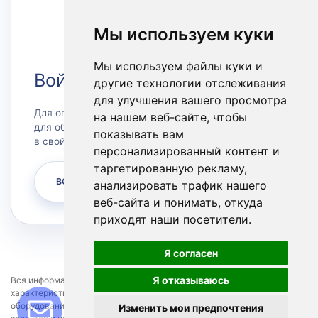
Мы используем куки
Мы используем файлы куки и
Войти в Личный кабинет
другие технологии отслеживания
для улучшения вашего просмотра
Для оплаты счетов или заказа сервера, а также
на нашем веб-сайте, чтобы
для обращения в техническую поддержку зайдите
показывать вам
в свой личный кабинет.
персонализированный контент и
таргетированную рекламу,
ВОЙТИ
анализировать трафик нашего
веб-сайта и понимать, откуда
приходят наши посетители.
Я согласен
Я отказываюсь
Вся информация представленная на сайте, касающаяся технических
характеристик, наличия, стоимости, условий предоставления
оборудования и программных продуктов, носит информационный
Изменить мои предпочтения