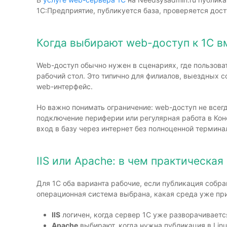
1С:Предприятие, публикуется база, проверяется дос
Когда выбирают web-доступ к 1С в
Web-доступ обычно нужен в сценариях, где пользова
рабочий стол. Это типично для филиалов, выездных с
web-интерфейс.
Но важно понимать ограничение: web-доступ не всег
подключение периферии или регулярная работа в Кон
вход в базу через интернет без полноценной термина
IIS или Apache: в чем практическая
Для 1С оба варианта рабочие, если публикация собран
операционная система выбрана, какая среда уже при
IIS
логичен, когда сервер 1С уже разворачиваетс
Apache
выбирают, когда нужна публикация в Lin