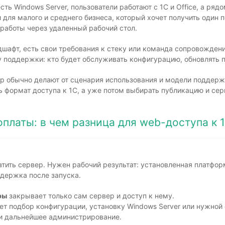
ть Windows Server, пользователи работают с 1С и Office, а ря
для малого и среднего бизнеса, который хочет получить один 
работы через удаленный рабочий стол.
дшафт, есть свои требования к стеку или команда сопровождени
у поддержки: кто будет обслуживать конфигурацию, обновлять 
бор обычно делают от сценария использования и модели поддерж
 формат доступа к 1С, а уже потом выбирать публикацию и се
платы: в чем разница для web-доступа к 
атить сервер. Нужен рабочий результат: установленная платфор
ддержка после запуска.
ры
закрывает только сам сервер и доступ к нему.
т подбор конфигурации, установку Windows Server или нужной с
и дальнейшее администрирование.