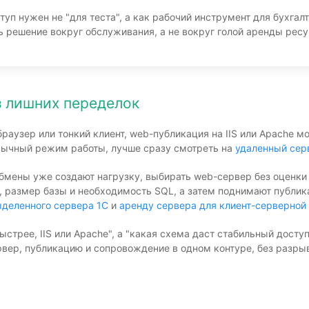
туп нужен не "для теста", а как рабочий инструмент для бухга
ь решение вокруг обслуживания, а не вокруг голой аренды ресу
з лишних переделок
браузер или тонкий клиент, web-публикация на IIS или Apache
ивычный режим работы, лучше сразу смотреть на
удаленный сер
 обмены уже создают нагрузку, выбирать web-сервер без оценк
, размер базы и необходимость SQL, а затем поднимают публика
ыделенного сервера 1С
и
аренду сервера для клиент-серверной
быстрее, IIS или Apache", а "какая схема даст стабильный дост
рвер, публикацию и сопровождение в одном контуре, без разр