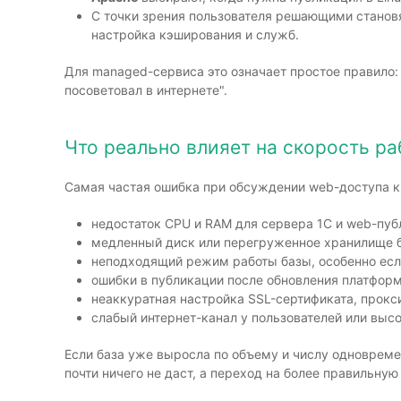
С точки зрения пользователя решающими становя
настройка кэширования и служб.
Для managed-сервиса это означает простое правило: 
посоветовал в интернете".
Что реально влияет на скорость ра
Самая частая ошибка при обсуждении web-доступа к 1
недостаток CPU и RAM для сервера 1С и web-пуб
медленный диск или перегруженное хранилище 
неподходящий режим работы базы, особенно если
ошибки в публикации после обновления платформ
неаккуратная настройка SSL-сертификата, прокси
слабый интернет-канал у пользователей или высо
Если база уже выросла по объему и числу одноврем
почти ничего не даст, а переход на более правильну