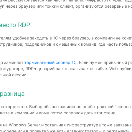
туп через браузер или тонкий клиент, организуются резервные 
место RDP
телям удобнее заходить в 1С через браузер, а компании не хо
отрудников, подрядчиков и смешанных команд, где часть пользов
да заменяет
терминальный сервер 1С
. Если нужен привычный ра
фигураторе, RDP-сценарий часто оказывается гибче. Web-публи
льной сессии.
 разница
а корректно. Выбор обычно зависит не от абстрактной "скорости 
нята в компании и кому потом сопровождать этот стенд.
я на Windows Server и остальная инфраструктура тоже завязана
ux-среде или в проекте уже есть администраторы и регламенты 