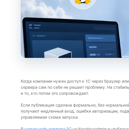
Когда компании нужен доступ к 1С через браузер или
сервера сам по себе не решает проблему. На стабиль
и то, кто потом это сопровождает.
Если публикация сделана формально, без нормальной
получают медленный вход, ошибки авторизации, подв
управляемая схема запуска.
В
услуге web-сервера 1С
на Needsysadmin.ru публика