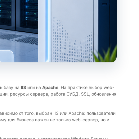
ь базу на
IIS
или на
Apache
. На практике выбор web-
ации, ресурсы сервера, работа СУБД, SSL, обновления
исимо от того, выбран IIS или Apache: пользователи
му для бизнеса важен не только web-сервер, но и
ирается сервер, настраивается Windows Server и