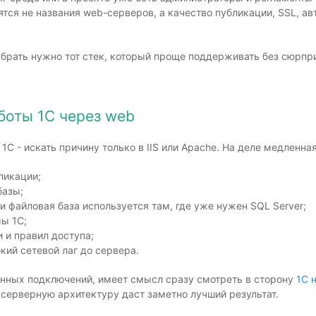
тся не названия web-серверов, а качество публикации, SSL, ав
брать нужно тот стек, который проще поддерживать без сюрприз
боты 1С через web
С - искать причину только в IIS или Apache. На деле медленна
ликации;
базы;
 файловая база используется там, где уже нужен SQL Server;
ы 1С;
 и правил доступа;
кий сетевой лаг до сервера.
енных подключений, имеет смысл сразу смотреть в сторону
1С 
ю серверную архитектуру даст заметно лучший результат.