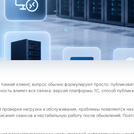
 тонкий клиент, вопрос обычно формулируют просто: публиковат
ность влияет вся связка: версия платформы 1С, способ публик
 проверки нагрузки и обслуживания, проблемы появляются незав
исания сеансов и нестабильную работу после обновлений. Поэто
ция рассматривается как часть managed-инфраструктуры: подб