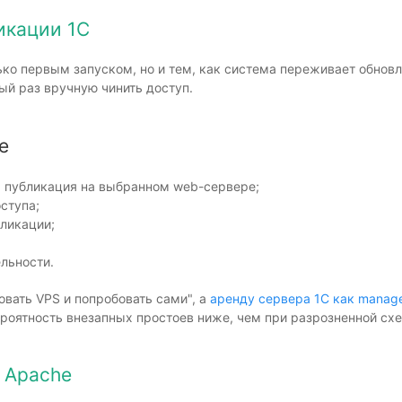
икации 1С
ько первым запуском, но и тем, как система переживает обнов
ый раз вручную чинить доступ.
е
 публикация на выбранном web-сервере;
ступа;
ликации;
льности.
вать VPS и попробовать сами", а
аренду сервера 1С как manag
роятность внезапных простоев ниже, чем при разрозненной сх
е Apache