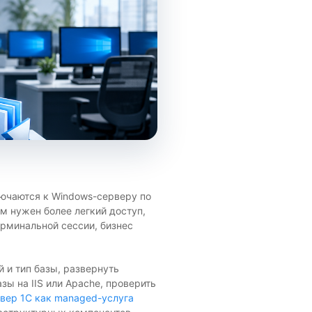
лючаются к Windows-серверу по
м нужен более легкий доступ,
ерминальной сессии, бизнес
 и тип базы, развернуть
зы на IIS или Apache, проверить
вер 1С как managed-услуга