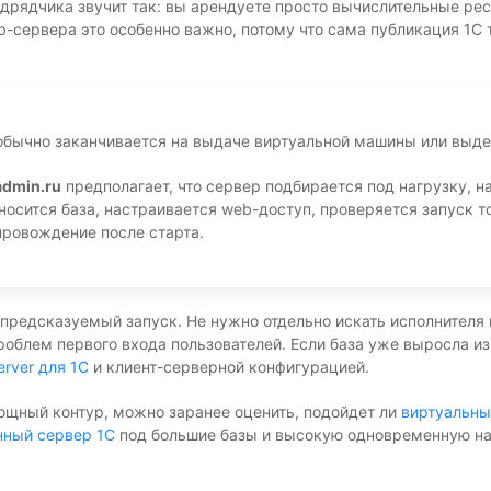
дрядчика звучит так: вы арендуете просто вычислительные ре
b-сервера это особенно важно, потому что сама публикация 1С
бычно заканчивается на выдаче виртуальной машины или выде
dmin.ru
предполагает, что сервер подбирается под нагрузку, н
осится база, настраивается web-доступ, проверяется запуск то
провождение после старта.
 предсказуемый запуск. Не нужно отдельно искать исполнителя 
проблем первого входа пользователей. Если база уже выросла и
erver для 1С
и клиент-серверной конфигурацией.
ощный контур, можно заранее оценить, подойдет ли
виртуальны
ный сервер 1С
под большие базы и высокую одновременную на