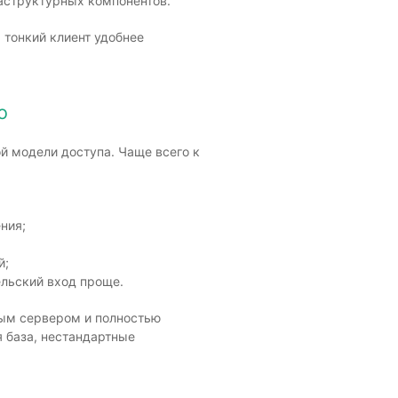
раструктурных компонентов.
 тонкий клиент удобнее
ю
й модели доступа. Чаще всего к
ния;
й;
ельский вход проще.
ым сервером и полностью
я база, нестандартные