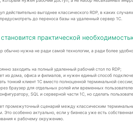
, которым нужен рабочий доступ, а не набор несвязанных инф
п действительно выгоднее классического RDP, в каких случаях
 предусмотреть до переноса базы на удаленный сервер 1С.
 становится практической необходимость
р обычно нужна не ради самой технологии, а ради более удобно
оянно заходить на полный удаленный рабочий стол по RDP;
ет из дома, офиса и филиалов, и нужен единый способ подключе
ать тонкий клиент 1С вместо полноценной терминальной сессии;
ерез браузер для отдельных ролей или временных пользователе
онфигуратору, SQL и серверной части 1С, но сделать пользоват
ает промежуточный сценарий между классическим терминальн
 Это особенно актуально, если у бизнеса уже есть собственна
бования к рабочему окружению.