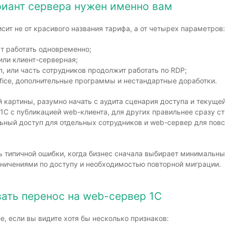
ариант сервера нужен именно вам
ит не от красивого названия тарифа, а от четырех параметров:
ут работать одновременно;
 или клиент-серверная;
, или часть сотрудников продолжит работать по RDP;
ffice, дополнительные программы и нестандартные доработки.
й картины, разумно начать с аудита сценария доступа и текуще
 1С с публикацией web-клиента, для других правильнее сразу с
льный доступ для отдельных сотрудников и web-сервер для пов
 типичной ошибки, когда бизнес сначала выбирает минимальный
аничениями по доступу и необходимостью повторной миграции.
вать перенос на web-сервер 1С
е, если вы видите хотя бы несколько признаков: