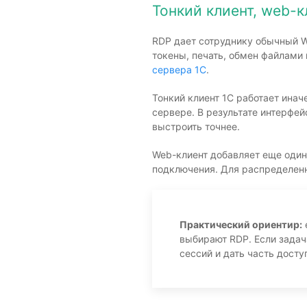
Тонкий клиент, web-к
RDP дает сотруднику обычный Wi
токены, печать, обмен файлами
сервера 1С
.
Тонкий клиент 1С работает инач
сервере. В результате интерфе
выстроить точнее.
Web-клиент добавляет еще один 
подключения. Для распределенн
Практический ориентир:
выбирают RDP. Если задач
сессий и дать часть дост