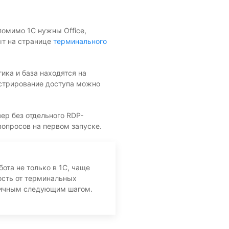
помимо 1С нужны Office,
ыт на странице
терминального
гика и база находятся на
истрирование доступа можно
ер без отдельного RDP-
опросов на первом запуске.
ота не только в 1С, чаще
ость от терминальных
огичным следующим шагом.