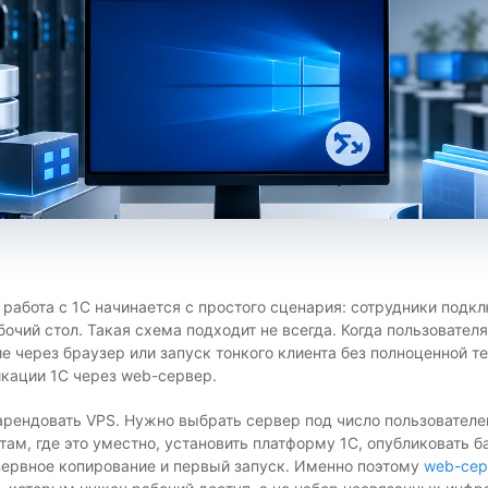
 работа с 1С начинается с простого сценария: сотрудники подк
чий стол. Такая схема подходит не всегда. Когда пользователя
е через браузер или запуск тонкого клиента без полноценной т
икации 1С через web-сервер.
арендовать VPS. Нужно выбрать сервер под число пользователей
там, где это уместно, установить платформу 1С, опубликовать ба
езервное копирование и первый запуск. Именно поэтому
web-сер