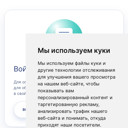
Мы используем куки
Мы используем файлы куки и
Войти в Личный кабинет
другие технологии отслеживания
для улучшения вашего просмотра
Для оплаты счетов или заказа сервера, а также
на нашем веб-сайте, чтобы
для обращения в техническую поддержку зайдите
показывать вам
в свой личный кабинет.
персонализированный контент и
таргетированную рекламу,
ВОЙТИ
анализировать трафик нашего
веб-сайта и понимать, откуда
приходят наши посетители.