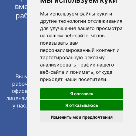
Мы используем куки
вместе с арендой удаленного
Мы используем файлы куки и
рабочего стола или отдельно
другие технологии отслеживания
для улучшения вашего просмотра
на нашем веб-сайте, чтобы
показывать вам
персонализированный контент и
таргетированную рекламу,
анализировать трафик нашего
веб-сайта и понимать, откуда
Вы можете использовать арендованные
приходят наши посетители.
рабочие места как на своем компьютере в
офисе, так и пользоваться арендованными
Я согласен
лицензиями на нашем сервере, размещая базу
у нас, на нашем высокопроизводительном
Я отказываюсь
сервере SQL
Изменить мои предпочтения