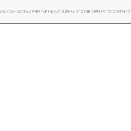
У
КАК ЗАКАЗАТЬ СЕРВЕР
АРЕНДА ЛИЦЕНЗИЙ 1С
ВЭБ СЕРВЕР 1С
УСЛУГИ 1