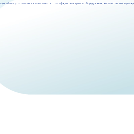
цензий могут отличаться в зависимости от тарифа, от типа аренды оборудования, количества месяцев ар