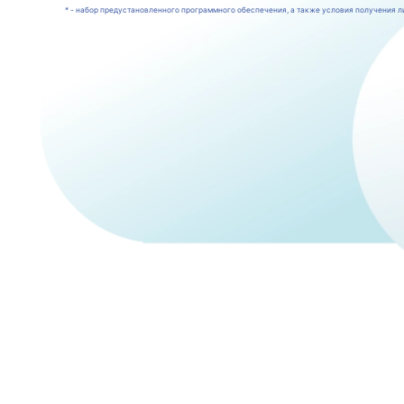
* - набор предустановленного программного обеспечения, а также условия получения ли