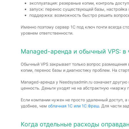
эксплуатация: резервные копии, контроль досту
запуск: перенос существующей базы, настройка
поддержка: возможность быстро решить вопросы 
Именно поэтому сервер 1С под ключ почти всегда ст
уровнем ответственности.
Managed-аренда и обычный VPS: в 
Обычный VPS закрывает только вопрос размещения в
копии, перенос базы и диагностику проблем. На стар
Managed-аренда у Needsysadmin.ru означает другую мо
ценность. Деньги уходят не на абстрактную «маржу 
Если компании нужен не просто удаленный доступ, а
удобнее, чем
облачная 1С или 1С Фреш
. Для части з
Когда отдельные расходы оправда