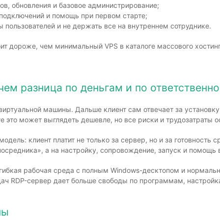
пов, обновления и базовое администрирование;
 подключений и помощь при первом старте;
пользователей и не держать все на внутреннем сотруднике.
оит дороже, чем минимальный VPS в каталоге массового хостинг
чем разница по деньгам и по ответственн
иртуальной машины. Дальше клиент сам отвечает за установку
те это может выглядеть дешевле, но все риски и трудозатраты 
дель: клиент платит не только за сервер, но и за готовность с
посредника», а на настройку, сопровождение, запуск и помощь 
 гибкая рабочая среда с полным Windows-десктопом и нормальн
адач RDP-сервер дает больше свободы по программам, настройк
ны