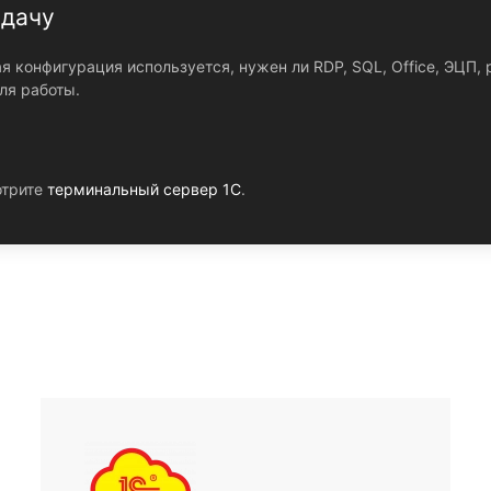
адачу
кая конфигурация используется, нужен ли RDP, SQL, Office, ЭЦП
ля работы.
отрите
терминальный сервер 1С
.