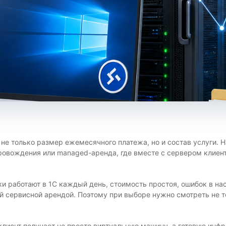
 не только размер ежемесячного платежа, но и состав услуги. 
ровождения или managed-аренда, где вместе с сервером клиен
ки работают в 1С каждый день, стоимость простоя, ошибок в на
ервисной арендой. Поэтому при выборе нужно смотреть не толь
клиент получает не просто виртуальную машину, а готовую инф