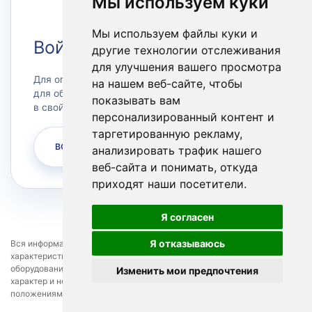
Мы используем куки
Мы используем файлы куки и
Войти в Личный кабинет
другие технологии отслеживания
для улучшения вашего просмотра
Для оплаты счетов или заказа сервера, а также
на нашем веб-сайте, чтобы
для обращения в техническую поддержку зайдите
показывать вам
в свой личный кабинет.
персонализированный контент и
таргетированную рекламу,
ВОЙТИ
анализировать трафик нашего
веб-сайта и понимать, откуда
приходят наши посетители.
Я согласен
Я отказываюсь
Вся информация представленная на сайте, касающаяся технических
характеристик, наличия, стоимости, условий предоставления
оборудования и программных продуктов, носит информационный
Изменить мои предпочтения
характер и не является публичной офертой, определяемой
положениями Статьи 437 пункт 2 Гражданского кодекса РФ.