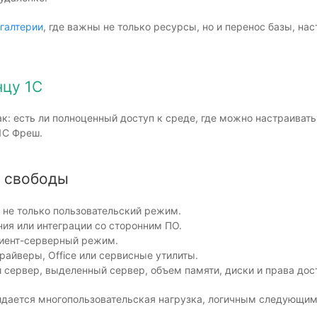
хгалтерии
, где важны не только ресурсы, но и перенос базы, н
нцу 1С
к: есть ли полноценный доступ к среде, где можно настраивать
1С Фреш.
е свободы
 не только пользовательский режим.
ния или интеграции со сторонним ПО.
клиент-серверный режим.
айверы, Office или сервисные утилиты.
 сервер, выделенный сервер, объем памяти, диски и права дос
идается многопользовательская нагрузка, логичным следующи
.