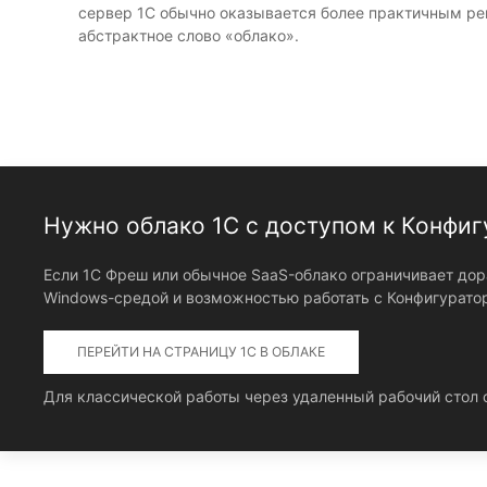
сервер 1С обычно оказывается более практичным р
абстрактное слово «облако».
Нужно облако 1С с доступом к Конфиг
Если 1С Фреш или обычное SaaS-облако ограничивает дора
Windows-средой и возможностью работать с Конфигурато
ПЕРЕЙТИ НА СТРАНИЦУ 1С В ОБЛАКЕ
Для классической работы через удаленный рабочий стол