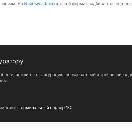
ешением. На
Needsysadmin.ru
такой формат подбирается под реал
уратору
ботки, опишите конфигурацию, пользователей и требования к д
ром.
 смотрите
терминальный сервер 1С
.