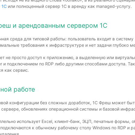
 1С
или полноценный сервер 1С в аренду как managed-услугу.
Фреш и арендованным сервером 1С
ная среда для типовой работы: пользователь входит в систему 
имальные требования к инфраструктуре и нет задачи глубоко ме
ет не просто доступ к приложению, а выделенную или виртуаль
ver и подключением по RDP либо другими способами доступа. Т
я как сервис.
вной работе
овой конфигурации без сложных доработок, 1С Фреш может быт
 о сервере, обновлениях операционной системы и базовой инфра
раллельно использует Excel, клиент-банк, ЭЦП, печатные формы
 подключаются к обычному рабочему столу Windows по RDP и ра
удаленке.