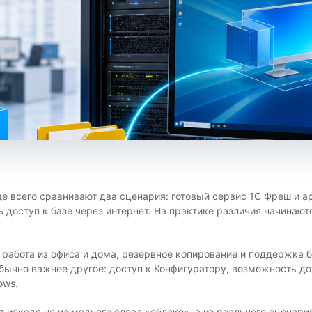
ще всего сравнивают два сценария: готовый сервис 1С Фреш и 
ь доступ к базе через интернет. На практике различия начинают
 работа из офиса и дома, резервное копирование и поддержка б
бычно важнее другое: доступ к Конфигуратору, возможность до
ows.
исходя не из модного слова «облако», а из реального сценари