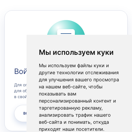
Мы используем куки
Мы используем файлы куки и
Войти в Личный кабинет
другие технологии отслеживания
для улучшения вашего просмотра
Для оплаты счетов или заказа сервера, а также
на нашем веб-сайте, чтобы
для обращения в техническую поддержку зайдите
показывать вам
в свой личный кабинет.
персонализированный контент и
таргетированную рекламу,
ВОЙТИ
анализировать трафик нашего
веб-сайта и понимать, откуда
приходят наши посетители.