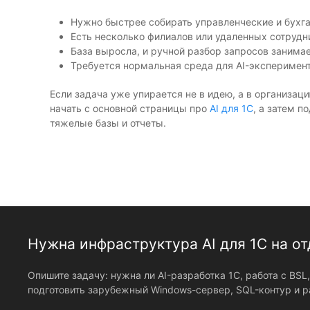
Нужно быстрее собирать управленческие и бухга
Есть несколько филиалов или удаленных сотрудн
База выросла, и ручной разбор запросов занима
Требуется нормальная среда для AI-эксперимент
Если задача уже упирается не в идею, а в организац
начать с основной страницы про
AI для 1С
, а затем 
тяжелые базы и отчеты.
Нужна инфраструктура AI для 1С на о
Опишите задачу: нужна ли AI-разработка 1С, работа с BS
подготовить зарубежный Windows-сервер, SQL-контур и р