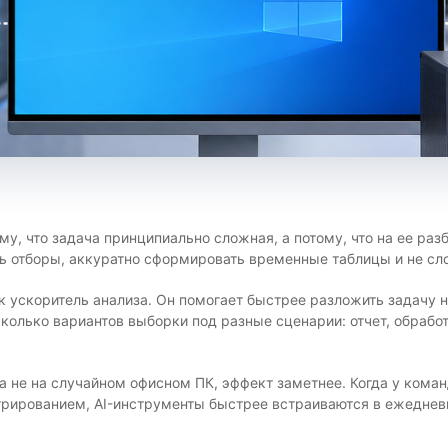
му, что задача принципиально сложная, а потому, что на ее ра
ать отборы, аккуратно сформировать временные таблицы и не сл
как ускоритель анализа. Он помогает быстрее разложить задачу 
сколько вариантов выборки под разные сценарии: отчет, обрабо
 а не на случайном офисном ПК, эффект заметнее. Когда у кома
рированием, AI-инструменты быстрее встраиваются в ежедневн