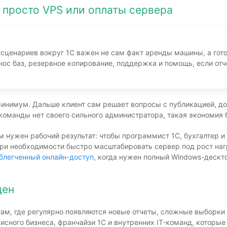
 просто VPS или оплаты сервера
сценариев вокруг 1С важен не сам факт аренды машины, а гото
нос баз, резервное копирование, поддержка и помощь, если отч
нимум. Дальше клиент сам решает вопросы с публикацией, до
 команды нет своего сильного администратора, такая экономия
нужен рабочий результат: чтобы программист 1С, бухгалтер и 
 при необходимости быстро масштабировать сервер под рост наг
блегченный онлайн-доступ
, когда нужен полный Windows-дескт
ден
там, где регулярно появляются новые отчеты, сложные выборки 
висного бизнеса, франчайзи 1С и внутренних IT-команд, которы