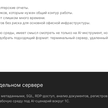
лтерские отчеты.
иков, которым нужен общий контур работы.
ет слишком много времени.
ов без риска для основной офисной инфраструктуры.
ию среды, имеет смысл смотреть не только на AI-инструмент, но
подобрать подходящий формат: терминальный сервер, удаленный
тдельном сервере
L, метаданными, SQL, RDP-доступ, анализ документов, регистр
абочую среду под AI-сценарий вокруг 1С.