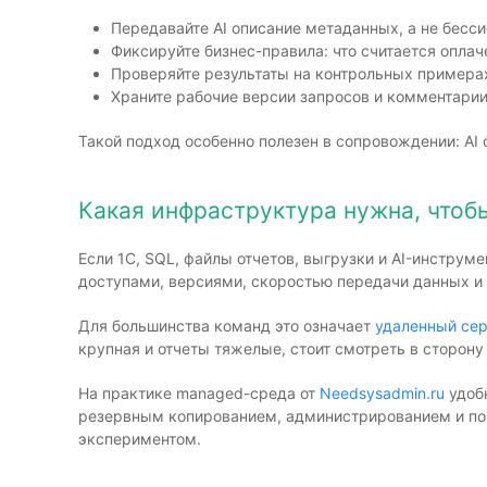
Передавайте AI описание метаданных, а не бесс
Фиксируйте бизнес-правила: что считается опла
Проверяйте результаты на контрольных примерах
Храните рабочие версии запросов и комментарии
Такой подход особенно полезен в сопровождении: AI 
Какая инфраструктура нужна, чтобы
Если 1С, SQL, файлы отчетов, выгрузки и AI-инстру
доступами, версиями, скоростью передачи данных и 
Для большинства команд это означает
удаленный сер
крупная и отчеты тяжелые, стоит смотреть в сторон
На практике managed-среда от
Needsysadmin.ru
удобн
резервным копированием, администрированием и пом
экспериментом.