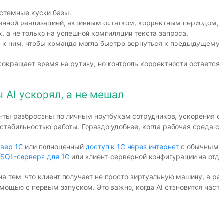
истемные куски базы.
ченной реализацией, активным остатком, корректным периодом,
, а не только на успешной компиляции текста запроса.
 к ним, чтобы команда могла быстро вернуться к предыдущему
сокращает время на рутину, но контроль корректности остается
 AI ускорял, а не мешал
менты разбросаны по личным ноутбукам сотрудников, ускорения 
стабильностью работы. Гораздо удобнее, когда рабочая среда 
вер 1С
или полноценный
доступ к 1С через интернет
с обычным 
у
SQL-сервера для 1С
или клиент-серверной конфигурации на от
а тем, что клиент получает не просто виртуальную машину, а р
ощью с первым запуском. Это важно, когда AI становится час