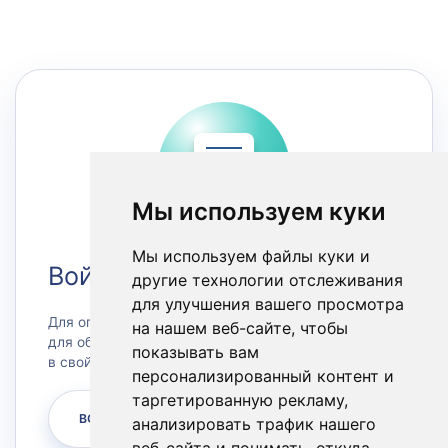
Мы используем куки
Мы используем файлы куки и
Войти в Личный кабинет
другие технологии отслеживания
для улучшения вашего просмотра
Для оплаты счетов или заказа сервера, а также
на нашем веб-сайте, чтобы
для обращения в техническую поддержку зайдите
показывать вам
в свой личный кабинет.
персонализированный контент и
таргетированную рекламу,
ВОЙТИ
анализировать трафик нашего