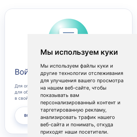
Мы используем куки
Мы используем файлы куки и
Войти в Личный кабинет
другие технологии отслеживания
для улучшения вашего просмотра
Для оплаты счетов или заказа сервера, а также
на нашем веб-сайте, чтобы
для обращения в техническую поддержку зайдите
показывать вам
в свой личный кабинет.
персонализированный контент и
таргетированную рекламу,
ВОЙТИ
анализировать трафик нашего
веб-сайта и понимать, откуда
приходят наши посетители.