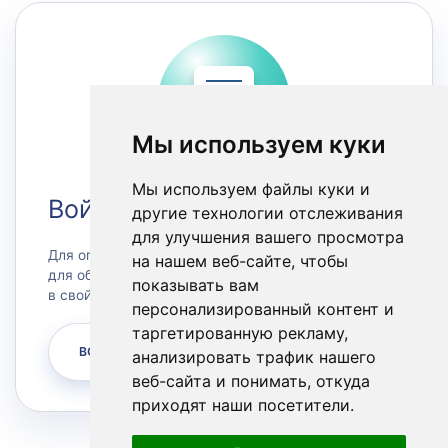
Мы используем куки
Мы используем файлы куки и
Войти в Личный кабинет
другие технологии отслеживания
для улучшения вашего просмотра
Для оплаты счетов или заказа сервера, а также
на нашем веб-сайте, чтобы
для обращения в техническую поддержку зайдите
показывать вам
в свой личный кабинет.
персонализированный контент и
таргетированную рекламу,
ВОЙТИ
анализировать трафик нашего
веб-сайта и понимать, откуда
приходят наши посетители.