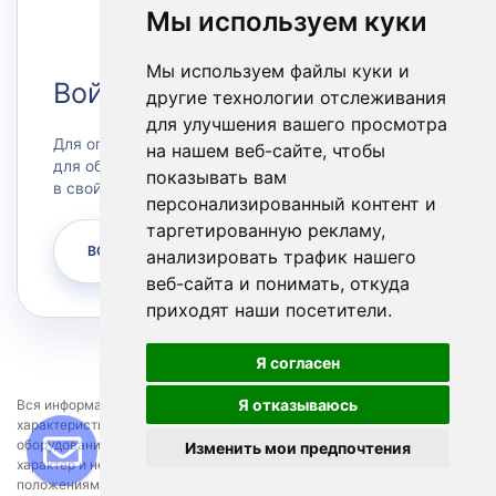
Мы используем куки
Мы используем файлы куки и
Войти в Личный кабинет
другие технологии отслеживания
для улучшения вашего просмотра
Для оплаты счетов или заказа сервера, а также
на нашем веб-сайте, чтобы
для обращения в техническую поддержку зайдите
показывать вам
в свой личный кабинет.
персонализированный контент и
таргетированную рекламу,
ВОЙТИ
анализировать трафик нашего
веб-сайта и понимать, откуда
приходят наши посетители.
Я согласен
Я отказываюсь
Вся информация представленная на сайте, касающаяся технических
характеристик, наличия, стоимости, условий предоставления
оборудования и программных продуктов, носит информационный
Изменить мои предпочтения
характер и не является публичной офертой, определяемой
положениями Статьи 437 пункт 2 Гражданского кодекса РФ.