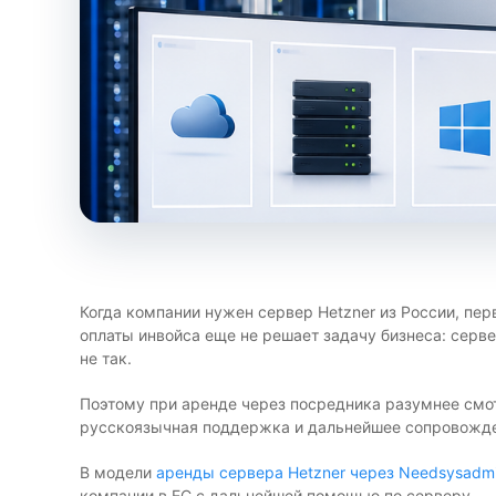
Когда компании нужен сервер Hetzner из России, пер
оплаты инвойса еще не решает задачу бизнеса: сервер
не так.
Поэтому при аренде через посредника разумнее смот
русскоязычная поддержка и дальнейшее сопровожден
В модели
аренды сервера Hetzner через Needsysadmi
компании в ЕС с дальнейшей помощью по серверу.