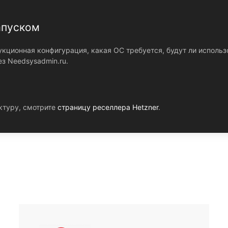
апуском
кционная конфигурация, какая ОС требуется, будут ли использо
з Needsysadmin.ru.
ктуру, смотрите
страницу реселлера Hetzner
.