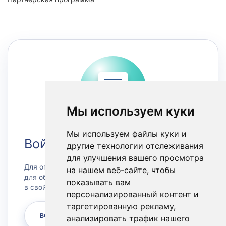
Мы используем куки
Мы используем файлы куки и
Войти в Личный кабинет
другие технологии отслеживания
для улучшения вашего просмотра
Для оплаты счетов или заказа сервера, а также
на нашем веб-сайте, чтобы
для обращения в техническую поддержку зайдите
показывать вам
в свой личный кабинет.
персонализированный контент и
таргетированную рекламу,
ВОЙТИ
анализировать трафик нашего