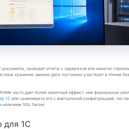
т документы, проводит отчеты с задержкой или заметно тормози
истема хранения: именно диск постоянно участвует в чтении б
 NVMe часто дает более заметный эффект, чем формальное уве
ер 1С
или сравниваете его с виртуальной конфигурацией, тип н
 наличием SQL Server.
 для 1С