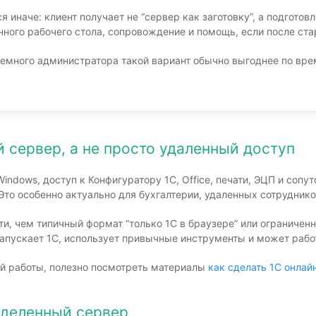
 иначе: клиент получает не “сервер как заготовку”, а подготов
нного рабочего стола, сопровождение и помощь, если после ста
темного администратора такой вариант обычно выгоднее по вре
 сервер, а не просто удаленный доступ
indows, доступ к Конфигуратору 1С, Office, печати, ЭЦП и со
Это особенно актуально для бухгалтерии, удаленных сотрудник
ти, чем типичный формат “только 1С в браузере” или ограничен
апускает 1С, использует привычные инструменты и может работа
ой работы, полезно посмотреть материалы
как сделать 1С онлай
ыделенный сервер