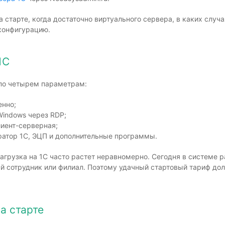
 старте, когда достаточно виртуального сервера, в каких случ
конфигурацию.
1С
 по четырем параметрам:
енно;
Windows через RDP;
лиент-серверная;
гуратор 1С, ЭЦП и дополнительные программы.
нагрузка на 1С часто растет неравномерно. Сегодня в системе р
 сотрудник или филиал. Поэтому удачный стартовый тариф до
а старте