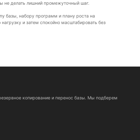
бы не делать лишний промежуточный шаг.
пу базы, набору программ и плану роста на
нагрузку и затем спокойно масштабировать без
, резервное копирование и перенос базы. Мы подберем