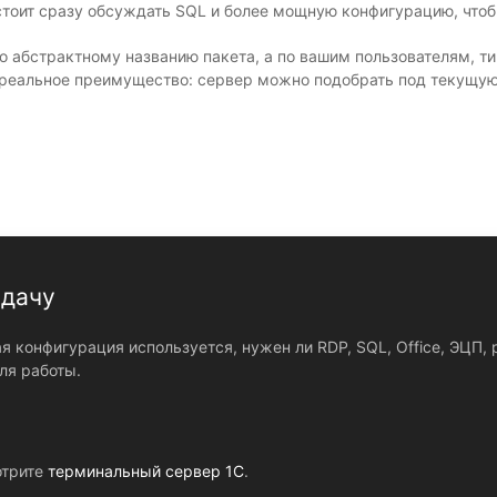
стоит сразу обсуждать SQL и более мощную конфигурацию, что
 абстрактному названию пакета, а по вашим пользователям, ти
реальное преимущество: сервер можно подобрать под текущую 
адачу
кая конфигурация используется, нужен ли RDP, SQL, Office, ЭЦП
ля работы.
отрите
терминальный сервер 1С
.