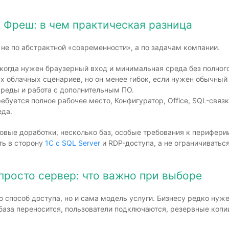
С Фреш: в чем практическая разница
 не по абстрактной «современности», а по задачам компании.
когда нужен браузерный вход и минимальная среда без полного
х облачных сценариев, но он менее гибок, если нужен обычный
реды и работа с дополнительным ПО.
ребуется полное рабочее место, Конфигуратор, Office, SQL-связ
еда.
овые доработки, несколько баз, особые требования к периферии
ть в сторону
1С с SQL Server
и RDP-доступа, а не ограничиватьс
просто сервер: что важно при выборе
о способ доступа, но и сама модель услуги. Бизнесу редко нуж
база переносится, пользователи подключаются, резервные копии