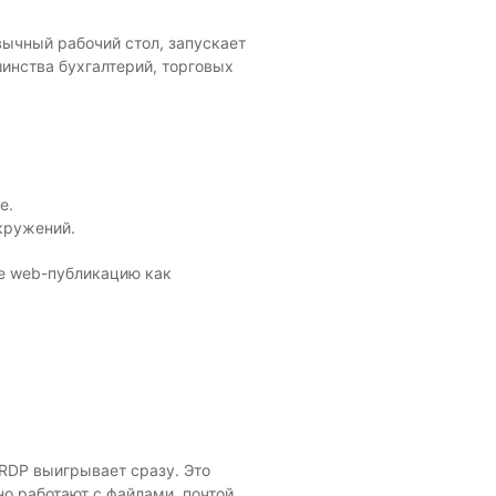
ычный рабочий стол, запускает
шинства бухгалтерий, торговых
е.
кружений.
не web-публикацию как
RDP выигрывает сразу. Это
но работают с файлами, почтой,