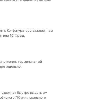
уп к Конфигуратору важнее, чем
п или 1С Фреш.
приложения, терминальный
ере отдельно.
 позволяет быстро выдать им
 офисного ПК или локального