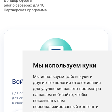
Договор оферты
Блог о серверах для 1С
Партнерская программа
Мы используем куки
Мы используем файлы куки и
Войти в Личный кабинет
другие технологии отслеживания
для улучшения вашего просмотра
Для оплаты счетов или заказа сервера, а также
на нашем веб-сайте, чтобы
для обращения в техническую поддержку зайдите
показывать вам
в свой личный кабинет.
персонализированный контент и